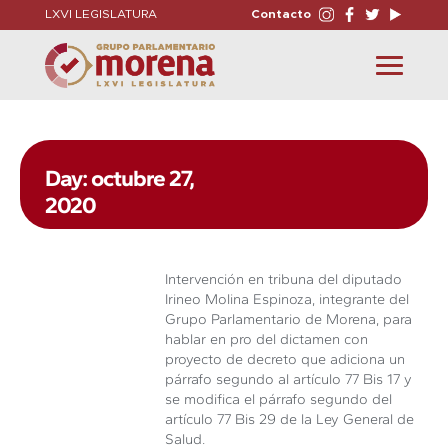
LXVI LEGISLATURA
Contacto
Toggle
navigation
Day: octubre 27,
2020
Intervención en tribuna del diputado
Irineo Molina Espinoza, integrante del
Grupo Parlamentario de Morena, para
hablar en pro del dictamen con
proyecto de decreto que adiciona un
párrafo segundo al artículo 77 Bis 17 y
se modifica el párrafo segundo del
artículo 77 Bis 29 de la Ley General de
Salud.