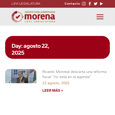
LXVI LEGISLATURA
Contacto
Toggle
navigation
Day: agosto 22,
2025
Ricardo Monreal descarta una reforma
fiscal: “no está en la agenda”
22 agosto, 2025
LEER MÁS »