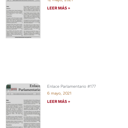
LEER MÁS »
Enlace Parlamentario #177
6 mayo, 2021
LEER MÁS »