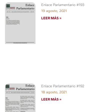
Enlace Parlamentario #193
19 agosto, 2021
LEER MÁS »
Enlace Parlamentario #192
18 agosto, 2021
LEER MÁS »