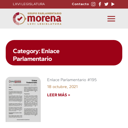
LXVI LEGISLATURA
Contacto
Toggle
navigation
Category: Enlace
Parlamentario
Enlace Parlamentario #195
18 octubre, 2021
LEER MÁS »