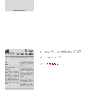
Enlace Parlamentario #180
26 mayo, 2021
LEER MÁS »