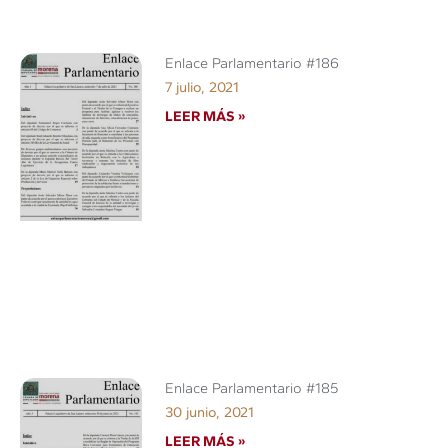
Enlace Parlamentario #186
7 julio, 2021
LEER MÁS »
Enlace Parlamentario #185
30 junio, 2021
LEER MÁS »