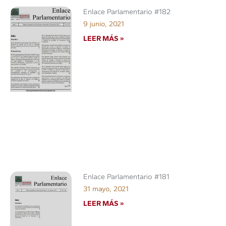
Enlace Parlamentario #182
9 junio, 2021
LEER MÁS »
Enlace Parlamentario #181
31 mayo, 2021
LEER MÁS »