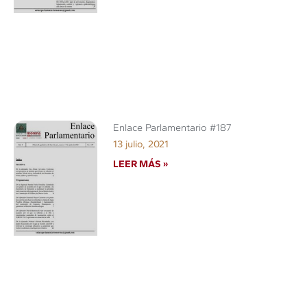
Enlace Parlamentario #187
13 julio, 2021
LEER MÁS »