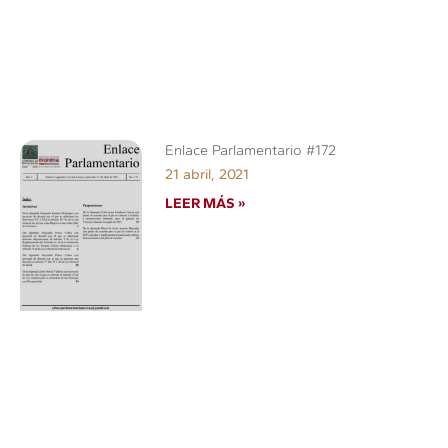
Enlace Parlamentario #172
21 abril, 2021
LEER MÁS »