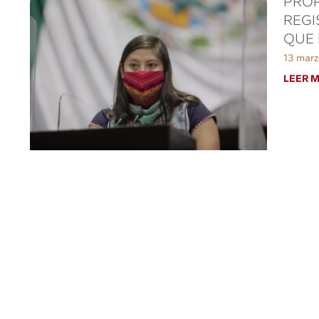
PROP
REGI
QUE 
13 marz
LEER M