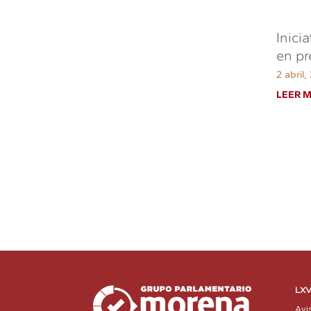
Inici
en p
2 abril
LEER M
LXV
Avi