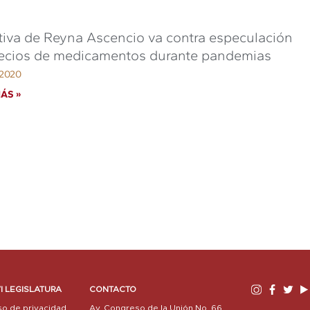
ativa de Reyna Ascencio va contra especulación
recios de medicamentos durante pandemias
, 2020
ÁS »
I LEGISLATURA
CONTACTO
so de privacidad
Av. Congreso de la Unión No. 66,