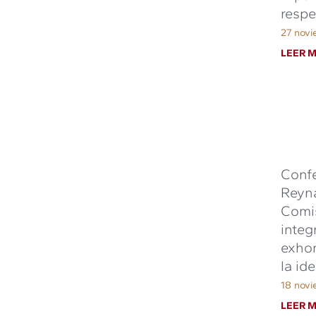
respe
27 nov
LEER M
Confe
Reyna
Comis
integ
exhor
la id
18 nov
LEER M