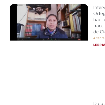
Inter
Orteg
habla
fracc
de Ci
4 febre
LEER M
Diput