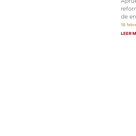
Apru
refor
de en
18 febr
LEER M