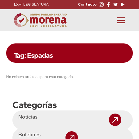
LXVI LEGISLATURA
Contacto
Toggle
navigation
Tag: Espadas
No existen artículos para esta categoría.
Categorías
Noticias
Boletines