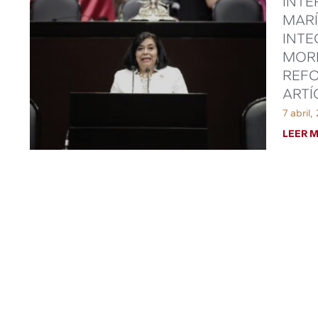
INTE
MARÍ
INTE
MORE
REFO
ARTÍ
7 abril,
LEER M