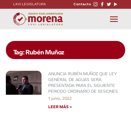
LXVI LEGISLATURA
Contacto
Toggle
navigation
Tag: Rubén Muñoz
ANUNCIA RUBÉN MUÑOZ QUE LEY
GENERAL DE AGUAS SERÁ
PRESENTADA PARA EL SIGUIENTE
PERIODO ORDINARIO DE SESIONES
1 junio, 2022
LEER MÁS »