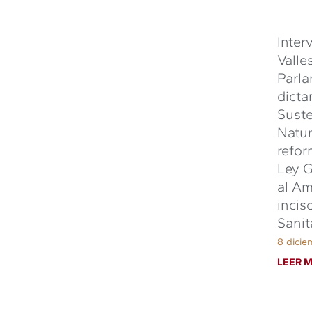
Inter
Valle
Parla
dicta
Suste
Natur
refor
Ley G
al Am
incis
Sanit
8 dicie
LEER M