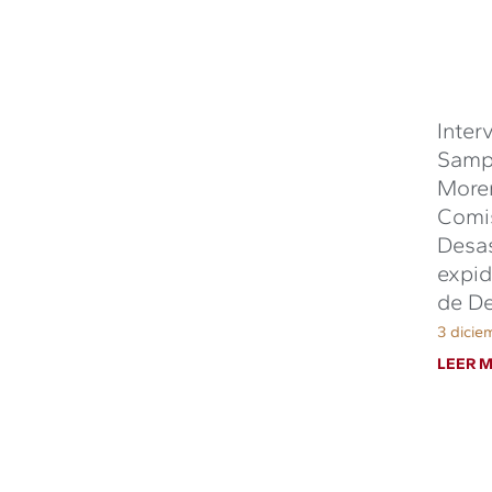
Inter
Sampe
Moren
Comis
Desas
expid
de De
3 dicie
LEER M