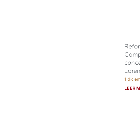
Refor
Compl
conce
Loren
1 dicie
LEER M