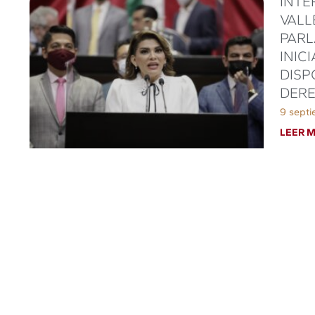
INTE
VALL
PARL
INIC
DISP
DERE
9 septi
LEER M