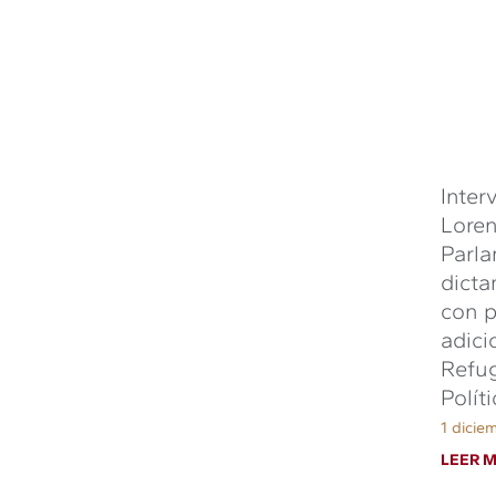
Inter
Loren
Parla
dicta
con p
adici
Refug
Políti
1 dicie
LEER M