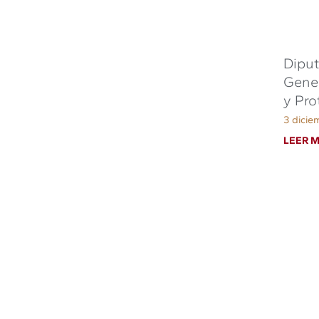
Diput
Gener
y Pro
3 dicie
LEER M