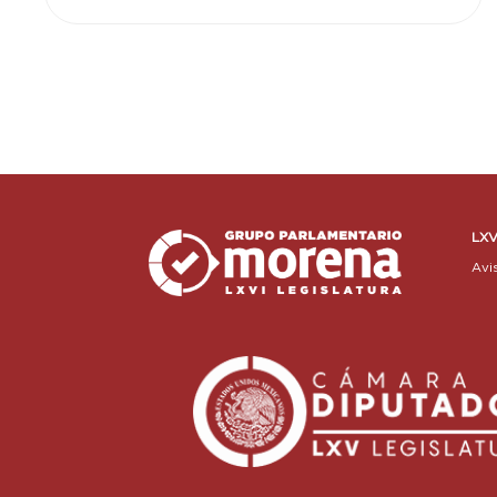
LXV
Avi