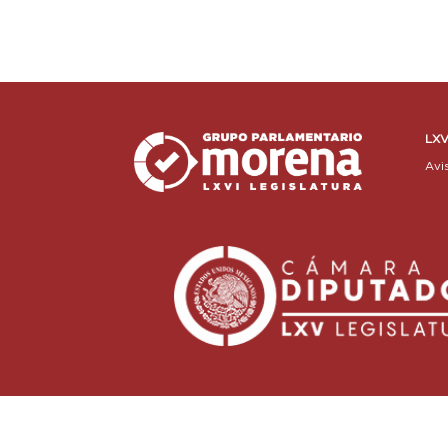
LXV
Avi