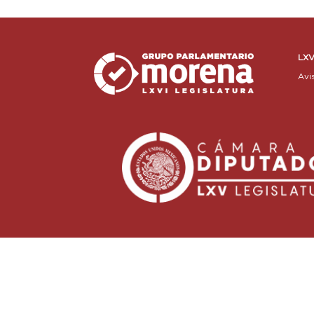
LXV
Avi