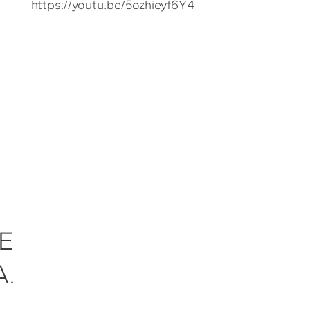
https://youtu.be/5ozhieyf6Y4
E
A.