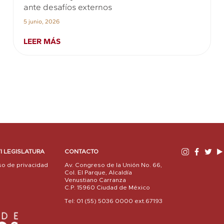
ante desafíos externos
5 junio, 2026
LEER MÁS
I LEGISLATURA
CONTACTO
so de privacidad
Av. Congreso de la Unión No. 66,
Col. El Parque, Alcaldía
Venustiano Carranza
C.P. 15960 Ciudad de México
Tel: 01 (55) 5036 0000 ext.67193