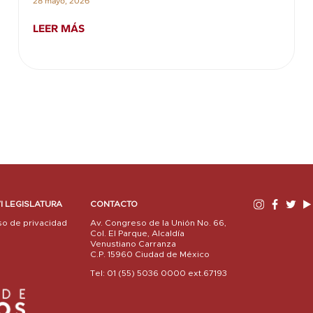
28 mayo, 2026
LEER MÁS
I LEGISLATURA
CONTACTO
so de privacidad
Av. Congreso de la Unión No. 66,
Col. El Parque, Alcaldía
Venustiano Carranza
C.P. 15960 Ciudad de México
Tel: 01 (55) 5036 0000 ext.67193