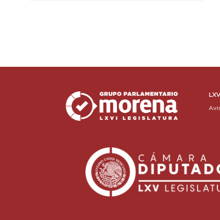
LXV
Avi