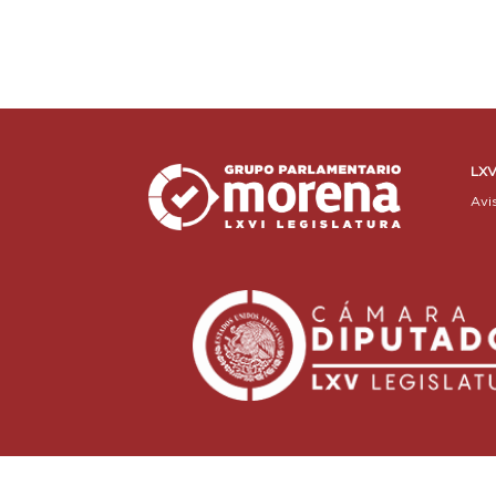
LXV
Avi