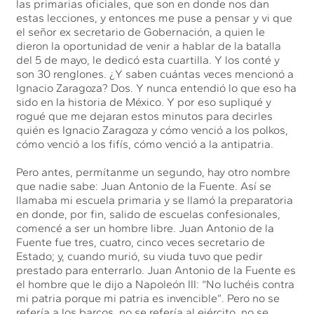
las primarias oficiales, que son en donde nos dan
estas lecciones, y entonces me puse a pensar y vi que
el señor ex secretario de Gobernación, a quien le
dieron la oportunidad de venir a hablar de la batalla
del 5 de mayo, le dedicó esta cuartilla. Y los conté y
son 30 renglones. ¿Y saben cuántas veces mencionó a
Ignacio Zaragoza? Dos. Y nunca entendió lo que eso ha
sido en la historia de México. Y por eso supliqué y
rogué que me dejaran estos minutos para decirles
quién es Ignacio Zaragoza y cómo venció a los polkos,
cómo venció a los fifís, cómo venció a la antipatria.
Pero antes, permítanme un segundo, hay otro nombre
que nadie sabe: Juan Antonio de la Fuente. Así se
llamaba mi escuela primaria y se llamó la preparatoria
en donde, por fin, salido de escuelas confesionales,
comencé a ser un hombre libre. Juan Antonio de la
Fuente fue tres, cuatro, cinco veces secretario de
Estado; y, cuando murió, su viuda tuvo que pedir
prestado para enterrarlo. Juan Antonio de la Fuente es
el hombre que le dijo a Napoleón III: “No luchéis contra
mi patria porque mi patria es invencible”. Pero no se
refería a los barcos, no se refería al ejército, no se