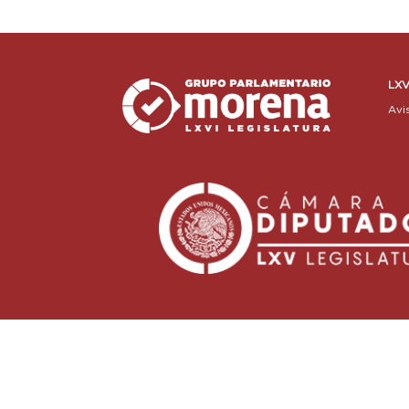
LXV
Avi