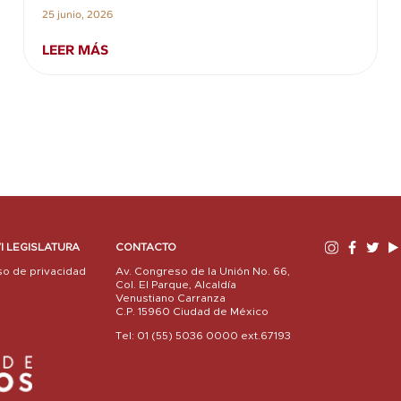
25 junio, 2026
LEER MÁS
I LEGISLATURA
CONTACTO
so de privacidad
Av. Congreso de la Unión No. 66,
Col. El Parque, Alcaldía
Venustiano Carranza
C.P. 15960 Ciudad de México
Tel: 01 (55) 5036 0000 ext.67193