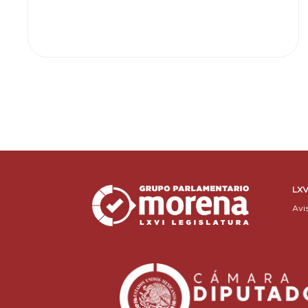
LXV
Avi