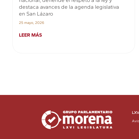
nacional, defiende el respeto a la ley y
destaca avances de la agenda legislativa
en San Lázaro
25 mayo, 2026
LEER MÁS
LXV
Avi