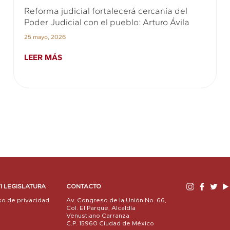
Reforma judicial fortalecerá cercanía del
Poder Judicial con el pueblo: Arturo Ávila
25 mayo, 2026
LEER MÁS
I LEGISLATURA
CONTACTO
so de privacidad
Av. Congreso de la Unión No. 66,
Col. El Parque, Alcaldía
Venustiano Carranza
C.P. 15960 Ciudad de México