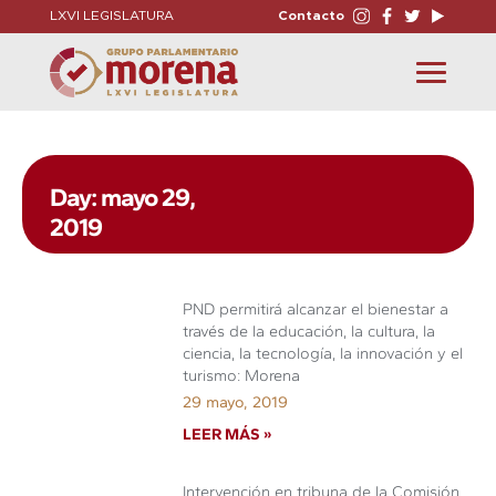
LXVI LEGISLATURA
Contacto
Toggle
navigation
Day: mayo 29,
2019
PND permitirá alcanzar el bienestar a
través de la educación, la cultura, la
ciencia, la tecnología, la innovación y el
turismo: Morena
29 mayo, 2019
LEER MÁS »
Intervención en tribuna de la Comisión