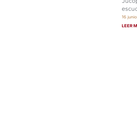
Jucop
escuc
16 juni
LEER M