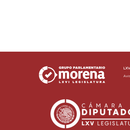
LXV
Avi