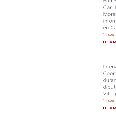
Entre
Carri
Moren
infor
en Xa
14 sept
LEER M
Inter
Coord
duran
diput
Villa
14 sept
LEER M