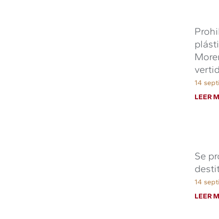
Prohi
plást
Moren
verti
14 sept
LEER M
Se pr
desti
14 sept
LEER M