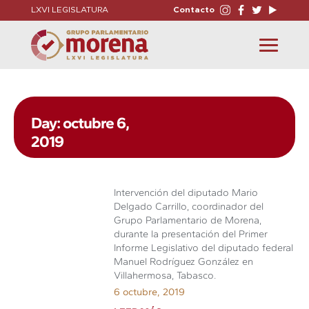
LXVI LEGISLATURA
Contacto
Toggle
navigation
Day: octubre 6,
2019
Intervención del diputado Mario
Delgado Carrillo, coordinador del
Grupo Parlamentario de Morena,
durante la presentación del Primer
Informe Legislativo del diputado federal
Manuel Rodríguez González en
Villahermosa, Tabasco.
6 octubre, 2019