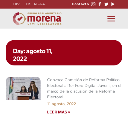
LXVI LEGISLATURA
Contacto
Toggle
navigation
Day: agosto 11,
2022
Convoca Comisión de Reforma Político
Electoral al 1er Foro Digital Juvenil, en el
marco de la discusión de la Reforma
Electoral
11 agosto, 2022
LEER MÁS »