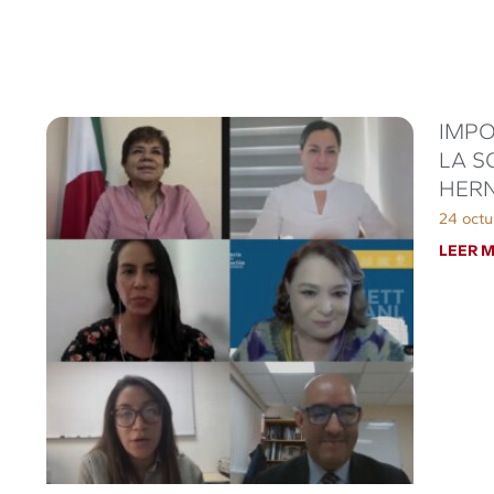
IMPO
LA S
HER
24 octu
LEER M