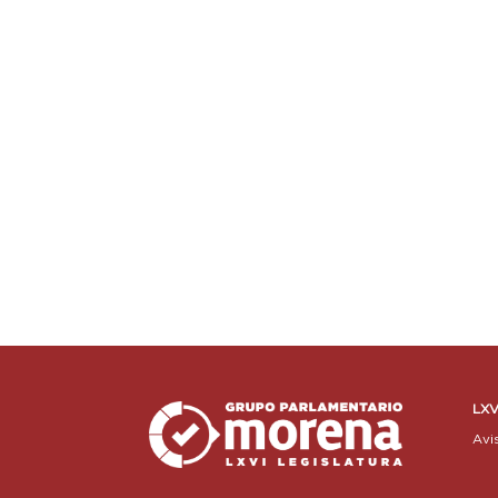
LXV
Avi