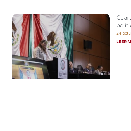
Cuart
polít
24 octu
LEER M