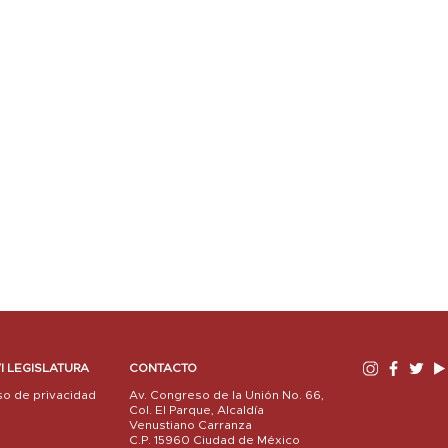
I LEGISLATURA
CONTACTO
so de privacidad
Av. Congreso de la Unión No. 66,
Col. El Parque, Alcaldía
Venustiano Carranza
C.P. 15960 Ciudad de México