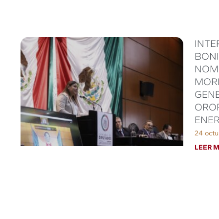
INTE
BONI
NOMB
MORE
GENE
OROP
ENER
24 octu
LEER M