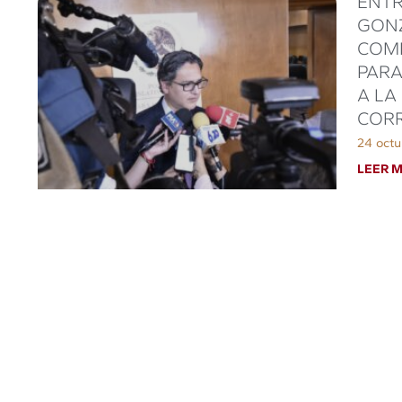
ENTR
GONZ
COMI
PARA
A LA
CORR
24 octu
LEER M