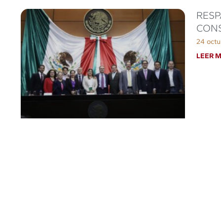
RESP
CONS
24 octu
LEER M