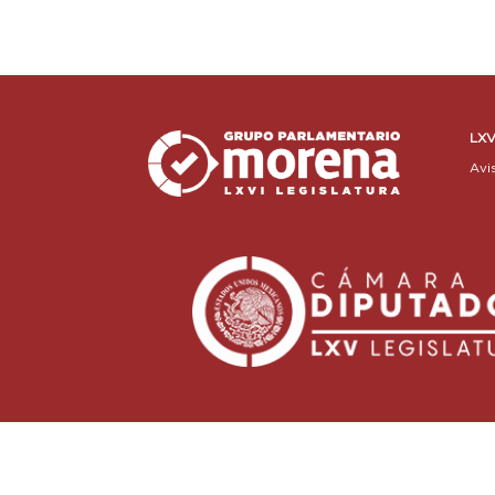
LXV
Avi