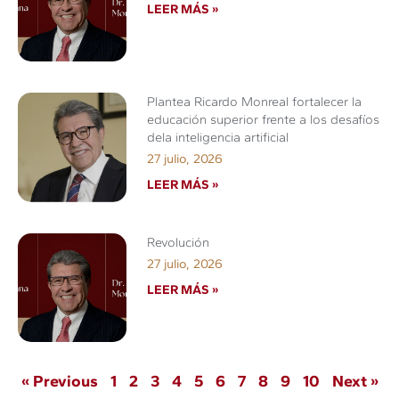
LEER MÁS »
Plantea Ricardo Monreal fortalecer la
educación superior frente a los desafíos
dela inteligencia artificial
27 julio, 2026
LEER MÁS »
Revolución
27 julio, 2026
LEER MÁS »
« Previous
1
2
3
4
5
6
7
8
9
10
Next »