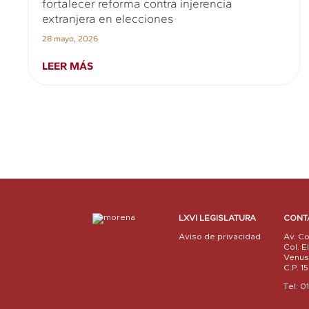
fortalecer reforma contra injerencia
extranjera en elecciones
28 mayo, 2026
LEER MÁS
LXVI LEGISLATURA
CONT
Aviso de privacidad
Av. Co
Col. E
Venus
C.P. 
Tel: 