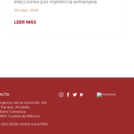
elecciones por injerencia extranjera
28 mayo, 2026
LEER MÁS
ACTO
ngreso de la Unión No. 66,
l Parque, Alcaldía
tiano Carranza
15960 Ciudad de México
01 (55) 5036 0000 ext.67193