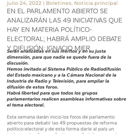
julio 24, 2022
Boletines
,
Noticia principal
EN EL PARLAMENTO ABIERTO SE
ANALIZARÁN LAS 49 INICIATIVAS QUE
HAY EN MATERIA POLÍTICO-
ELECTORAL; HABRÁ AMPLIO DEBATE
Y DIFUSIÓN: IGNACIO MIER
Serán analizadas en sus méritos y en su justa
dimensión, para que nadie se quede fuera de la
discusión.
Hemos invitado al Sistema Público de Radiodifusión
del Estado mexicano y a la Cámara Nacional de la
Industria de Radio y Televisión, para ampliar la
difusión de estos foros.
Habrá libertad para que todos los grupos
parlamentarios realicen asambleas informativas sobre
el tema electoral.
Esta semana darán inicio los foros de parlamento
abierto para debatir las 49 propuestas de reforma
político-electoral y de esta forma darle al país un