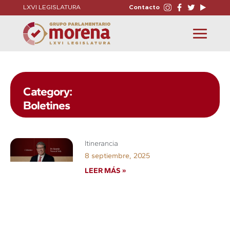
LXVI LEGISLATURA
Contacto
Toggle
navigation
Category:
Boletines
Itinerancia
8 septiembre, 2025
LEER MÁS »