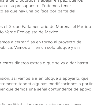
mara de Diputados, trabajar en paz, que los
elante su presupuesto. Podemos tener
to es que hay una política por parte del
mos el Grupo Parlamentario de Morena, el Partido
tido Verde Ecologista de México.
amos a cerrar filas en torno al proyecto de
blica. Vamos a ir en un solo bloque y sin
r estos dineros extras o que se va a dar hasta
ión, así vamos a ir en bloque a apoyarlo, que
entemente tendrá algunas modificaciones a partir
 ser que demos una señal contundente de apoyo
o (inaudible) a las organizaciones pues ayer…