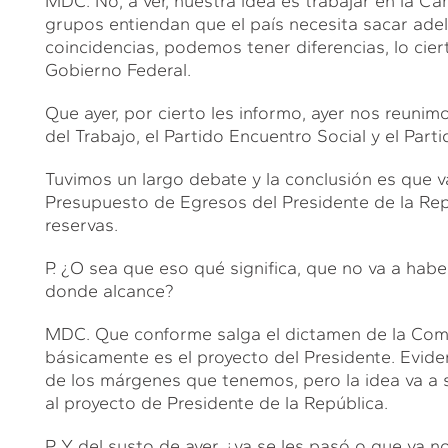
MDC. No, a ver, nuestra idea es trabajar en la Cá
grupos entiendan que el país necesita sacar ad
coincidencias, podemos tener diferencias, lo cier
Gobierno Federal.
Que ayer, por cierto les informo, ayer nos reuni
del Trabajo, el Partido Encuentro Social y el Par
Tuvimos un largo debate y la conclusión es que v
Presupuesto de Egresos del Presidente de la Repú
reservas.
P. ¿O sea que eso qué significa, que no va a habe
donde alcance?
MDC. Que conforme salga el dictamen de la Comis
básicamente es el proyecto del Presidente. Evid
de los márgenes que tenemos, pero la idea va a
al proyecto de Presidente de la República.
P. Y del susto de ayer, ¿ya se les pasó o que ya n