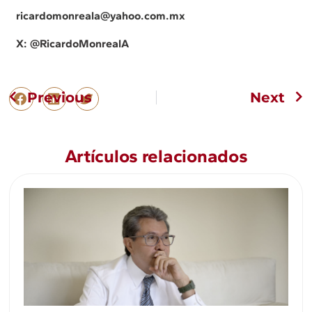
ricardomonreala@yahoo.com.mx
X: @
RicardoMonrealA
Previous
Next
Artículos relacionados