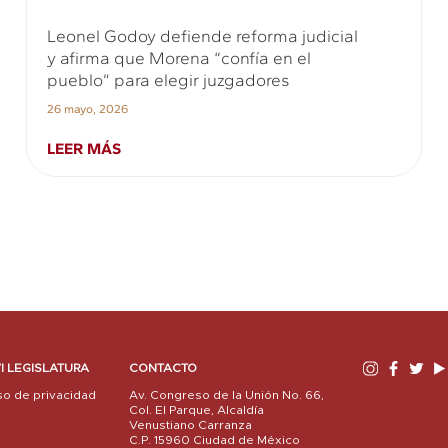
Leonel Godoy defiende reforma judicial
y afirma que Morena “confía en el
pueblo” para elegir juzgadores
26 mayo, 2026
LEER MÁS
I LEGISLATURA
CONTACTO
so de privacidad
Av. Congreso de la Unión No. 66,
Col. El Parque, Alcaldía
Venustiano Carranza
C.P. 15960 Ciudad de México