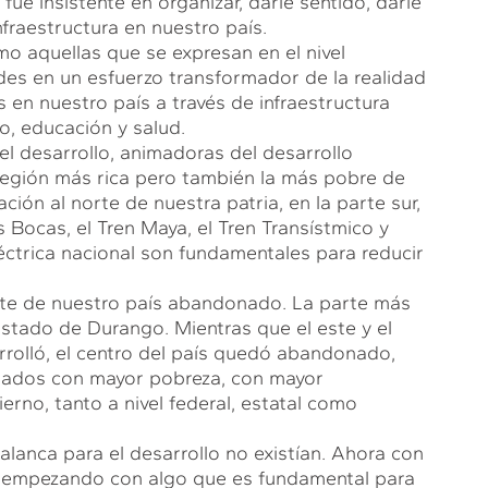
fue insistente en organizar, darle sentido, darle
nfraestructura en nuestro país.
mo aquellas que se expresan en el nivel
des en un esfuerzo transformador de la realidad
en nuestro país a través de infraestructura
do, educación y salud.
l desarrollo, animadoras del desarrollo
 región más rica pero también la más pobre de
ión al norte de nuestra patria, en la parte sur,
os Bocas, el Tren Maya, el Tren Transístmico y
léctrica nacional son fundamentales para reducir
orte de nuestro país abandonado. La parte más
 estado de Durango. Mientras que el este y el
rrolló, el centro del país quedó abandonado,
tados con mayor pobreza, con mayor
rno, tanto a nivel federal, estatal como
alanca para el desarrollo no existían. Ahora con
s, empezando con algo que es fundamental para