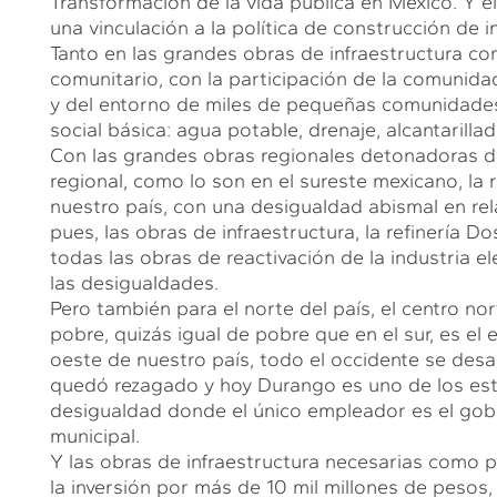
Transformación de la vida pública en México. Y él 
una vinculación a la política de construcción de i
Tanto en las grandes obras de infraestructura co
comunitario, con la participación de la comunida
y del entorno de miles de pequeñas comunidades 
social básica: agua potable, drenaje, alcantarilla
Con las grandes obras regionales detonadoras de
regional, como lo son en el sureste mexicano, la
nuestro país, con una desigualdad abismal en relac
pues, las obras de infraestructura, la refinería D
todas las obras de reactivación de la industria e
las desigualdades.
Pero también para el norte del país, el centro n
pobre, quizás igual de pobre que en el sur, es el
oeste de nuestro país, todo el occidente se desa
quedó rezagado y hoy Durango es uno de los es
desigualdad donde el único empleador es el gobie
municipal.
Y las obras de infraestructura necesarias como p
la inversión por más de 10 mil millones de peso