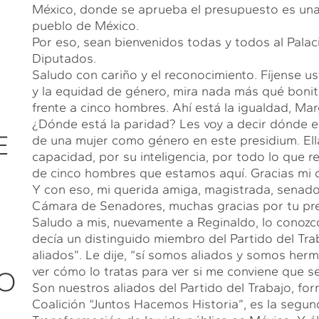
México, donde se aprueba el presupuesto es una ob
pueblo de México.
Por eso, sean bienvenidos todas y todos al Palac
Diputados.
Saludo con cariño y el reconocimiento. Fíjense us
y la equidad de género, mira nada más qué bonit
frente a cinco hombres. Ahí está la igualdad, Mar
¿Dónde está la paridad? Les voy a decir dónde es
E
de una mujer como género en este presidium. Ella
capacidad, por su inteligencia, por todo lo que r
de cinco hombres que estamos aquí. Gracias mi 
Y con eso, mi querida amiga, magistrada, senador
Cámara de Senadores, muchas gracias por tu pre
Saludo a mis, nuevamente a Reginaldo, lo conozco
decía un distinguido miembro del Partido del Tr
aliados”. Le dije, “sí somos aliados y somos her
ver cómo lo tratas para ver si me conviene que s
CO
Son nuestros aliados del Partido del Trabajo, f
Coalición “Juntos Hacemos Historia”, es la segund