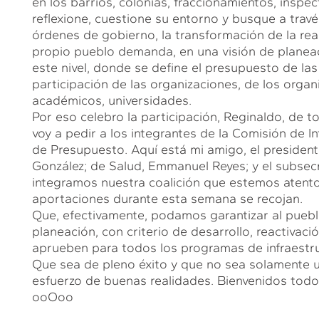
en los barrios, colonias, fraccionamientos, inspe
reflexione, cuestione su entorno y busque a travé
órdenes de gobierno, la transformación de la rea
propio pueblo demanda, en una visión de planeac
este nivel, donde se define el presupuesto de la
participación de las organizaciones, de los organ
académicos, universidades.
Por eso celebro la participación, Reginaldo, de t
voy a pedir a los integrantes de la Comisión de In
de Presupuesto. Aquí está mi amigo, el presiden
González; de Salud, Emmanuel Reyes; y el subsec
integramos nuestra coalición que estemos atento
aportaciones durante esta semana se recojan.
Que, efectivamente, podamos garantizar al pueblo
planeación, con criterio de desarrollo, reactivac
aprueben para todos los programas de infraestruct
Que sea de pleno éxito y que no sea solamente u
esfuerzo de buenas realidades. Bienvenidos todo
ooOoo