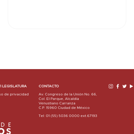
I LEGISLATURA
CONTACTO
so de privacidad
Av. Congreso de la Unión No. 66,
Col. El Parque, Alcaldía
Venustiano Carranza
C.P. 15960 Ciudad de México
Tel: 01 (55) 5036 0000 ext.67193