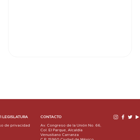
I LEGISLATURA
CONTACTO
so de privacidad
Av. Congreso de la Unión No. 66,
Col. El Parque, Alcaldía
Venustiano Carranza
C.P. 15960 Ciudad de México