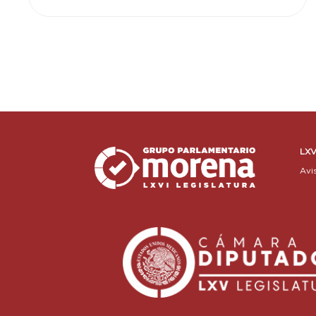
LXV
Avi