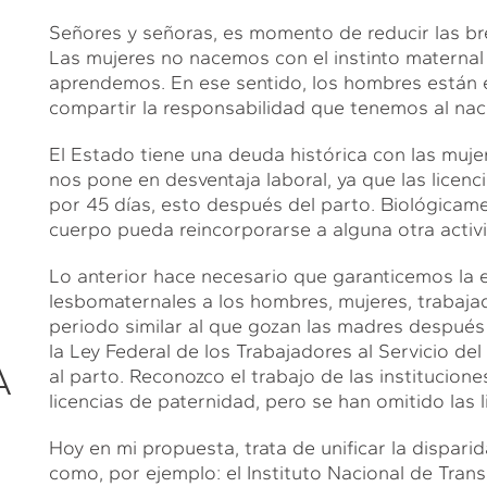
Señores y señoras, es momento de reducir las b
Las mujeres no nacemos con el instinto materna
aprendemos. En ese sentido, los hombres están 
compartir la responsabilidad que tenemos al nacim
El Estado tiene una deuda histórica con las mujer
nos pone en desventaja laboral, ya que las licenc
por 45 días, esto después del parto. Biológicam
cuerpo pueda reincorporarse a alguna otra activ
Lo anterior hace necesario que garanticemos la e
lesbomaternales a los hombres, mujeres, trabaja
periodo similar al que gozan las madres después d
la Ley Federal de los Trabajadores al Servicio d
A
al parto. Reconozco el trabajo de las institucion
licencias de paternidad, pero se han omitido las 
Hoy en mi propuesta, trata de unificar la disparida
como, por ejemplo: el Instituto Nacional de Tran