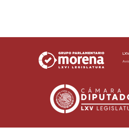
LXV
Avi