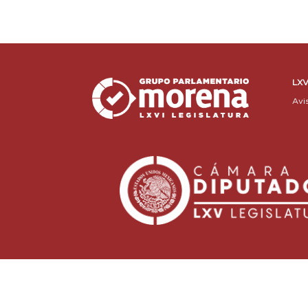
LXV
Avi