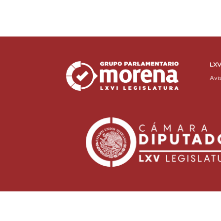
LXV
Avi