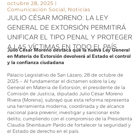
octubre 28, 2025
Comunicación Social
,
Noticias
JULIO CÉSAR MORENO: LA LEY
GENERAL DE EXTORSIÓN PERMITIRÁ
UNIFICAR EL TIPO PENAL Y PROTEGER
A LAS VÍCTIMAS EN TODO EL PAÍS
Julio César Moreno destaca que la nueva Ley General
en Materia de Extorsión devolverá al Estado el control
y la confianza ciudadana
Palacio Legislativo de San Lázaro, 28 de octubre de
2025.– Al fundamentar el dictamen sobre la Ley
General en Materia de Extorsión, el presidente de la
Comisión de Justicia, diputado Julio César Moreno
Rivera (Morena), subrayó que esta reforma representa
una herramienta moderna, coordinada y de alcance
nacional para prevenir, investigar y sancionar este
delito, cumpliendo con el compromiso de la Presidenta
Claudia Sheinbaum Pardo de fortalecer la seguridad y
el Estado de derecho en el país.