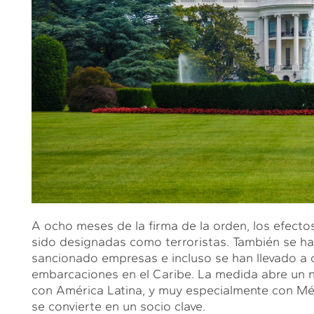
A ocho meses de la firma de la orden, los efecto
sido designadas como terroristas. También se han
sancionado empresas e incluso se han llevado a 
embarcaciones en el Caribe. La medida abre un n
con América Latina, y muy especialmente con Méx
se convierte en un socio clave.