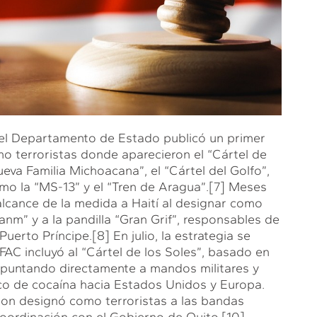
, el Departamento de Estado publicó un primer
mo terroristas donde aparecieron el “Cártel de
Nueva Familia Michoacana”, el “Cártel del Golfo”,
mo la “MS-13” y el “Tren de Aragua”.
[7]
Meses
alcance de la medida a Haití al designar como
anm” y a la pandilla “Gran Grif”, responsables de
Puerto Príncipe.
[8]
En julio, la estrategia se
FAC incluyó al “Cártel de los Soles”, basado en
 apuntando directamente a mandos militares y
fico de cocaína hacia Estados Unidos y Europa.
ton designó como terroristas a las bandas
oordinación con el Gobierno de Quito.
[10]