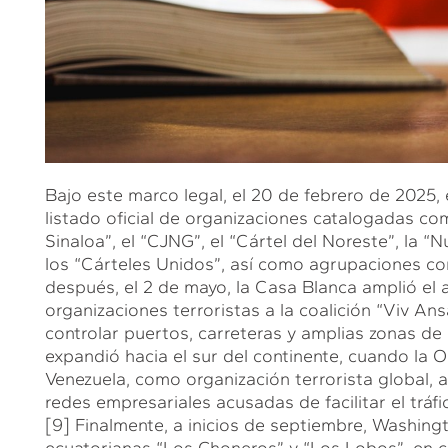
Bajo este marco legal, el 20 de febrero de 2025
listado oficial de organizaciones catalogadas co
Sinaloa”, el “CJNG”, el “Cártel del Noreste”, la “
los “Cárteles Unidos”, así como agrupaciones co
después, el 2 de mayo, la Casa Blanca amplió el 
organizaciones terroristas a la coalición “Viv Ans
controlar puertos, carreteras y amplias zonas de 
expandió hacia el sur del continente, cuando la O
Venezuela, como organización terrorista global,
redes empresariales acusadas de facilitar el trá
[9]
Finalmente, a inicios de septiembre, Washing
ecuatorianas “Los Choneros” y “Los Lobos”, en c