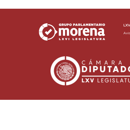
LXV
Avi