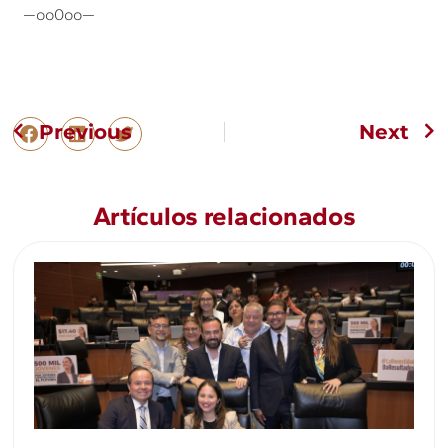
—oo0oo—
Previous
Next
Artículos relacionados