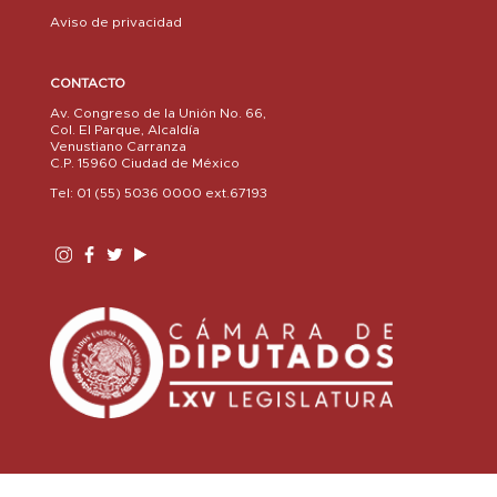
Aviso de privacidad
DESCARGA EL PDF
CONTACTO
GACETA
Av. Congreso de la Unión No. 66,
Col. El Parque, Alcaldía
Venustiano Carranza
Publicación Enero - Febrero 2020 por Estado
C.P. 15960 Ciudad de México
; ;""
Tel: 01 (55) 5036 0000 ext.67193
Publicación Noviembre – Diciembre 2022
Publicación Enero-Febrero 2021
Publicación Noviembre-Diciembre 2020
Publicación Septiembre – Octubre 2020
Publicación Junio 2020 Nueva Normalidad.
Publicación Marzo – Abril COVID-19
Publicación Enero – Febrero 2020 por Estado
Publicación Noviembre – Diciembre 2019
Publicación Septiembre – Octubre 2019