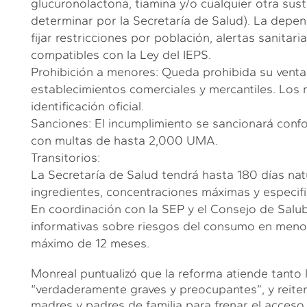
glucuronolactona, tiamina y/o cualquier otra sust
determinar por la Secretaría de Salud). La dep
fijar restricciones por población, alertas sanitari
compatibles con la Ley del IEPS.
Prohibición a menores: Queda prohibida su venta
establecimientos comerciales y mercantiles. Los
identificación oficial.
Sanciones: El incumplimiento se sancionará confor
con multas de hasta 2,000 UMA.
Transitorios:
La Secretaría de Salud tendrá hasta 180 días nat
ingredientes, concentraciones máximas y especifi
En coordinación con la SEP y el Consejo de Sal
informativas sobre riesgos del consumo en menor
máximo de 12 meses.
Monreal puntualizó que la reforma atiende tanto l
“verdaderamente graves y preocupantes”, y reit
madres y padres de familia para frenar el acces