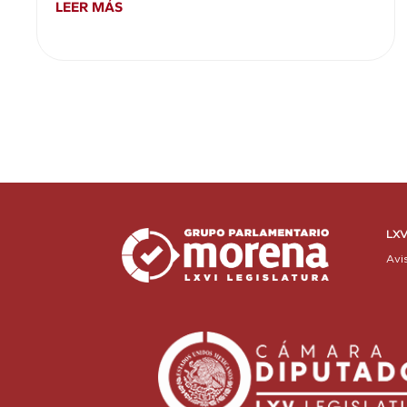
LEER MÁS
LXV
Avi