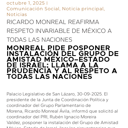
octubre 1, 2025
Comunicación Social
,
Noticia principal
,
Noticias
RICARDO MONREAL REAFIRMA
RESPETO INVARIABLE DE MÉXICO A
TODAS LAS NACIONES
MONREAL PIDE POSPONER
INSTALACIÓN DEL GRUPO DE
AMISTAD MÉXICO–ESTADO
DE ISRAEL; LLAMA A LA
PRUDENCIA Y AL RESPETO A
TODAS LAS NACIONES
Palacio Legislativo de San Lázaro, 30-09-2025. El
presidente de la Junta de Coordinación Política y
coordinador del Grupo Parlamentario de
Morena, Ricardo Monreal Ávila, informó que solicitó al
coordinador del PRI, Rubén Ignacio Moreira
Valdez, posponer la instalación del Grupo de Amistad