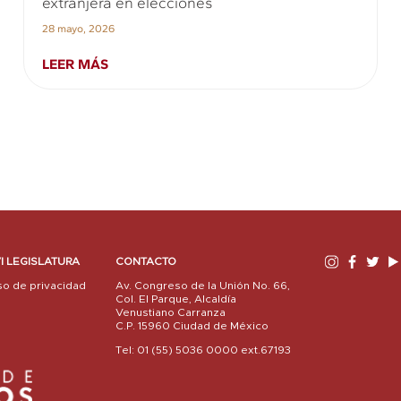
extranjera en elecciones
28 mayo, 2026
LEER MÁS
I LEGISLATURA
CONTACTO
so de privacidad
Av. Congreso de la Unión No. 66,
Col. El Parque, Alcaldía
Venustiano Carranza
C.P. 15960 Ciudad de México
Tel: 01 (55) 5036 0000 ext.67193