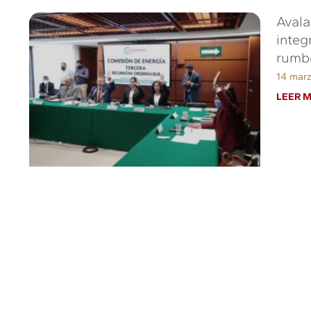
Avala
integ
rumbo
14 marz
LEER M